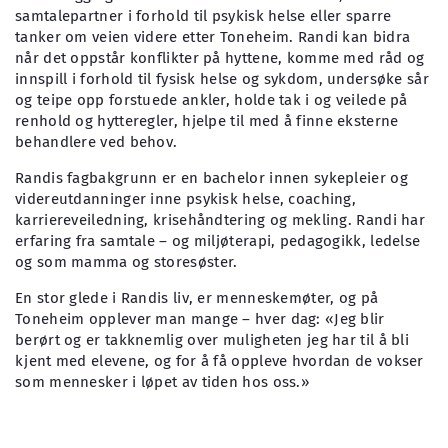
samtalepartner i forhold til psykisk helse eller sparre
tanker om veien videre etter Toneheim. Randi kan bidra
når det oppstår konflikter på hyttene, komme med råd og
innspill i forhold til fysisk helse og sykdom, undersøke sår
og teipe opp forstuede ankler, holde tak i og veilede på
renhold og hytteregler, hjelpe til med å finne eksterne
behandlere ved behov.
Randis fagbakgrunn er en bachelor innen sykepleier og
videreutdanninger inne psykisk helse, coaching,
karriereveiledning, krisehåndtering og mekling. Randi har
erfaring fra samtale – og miljøterapi, pedagogikk, ledelse
og som mamma og storesøster.
En stor glede i Randis liv, er menneskemøter, og på
Toneheim opplever man mange – hver dag: «Jeg blir
berørt og er takknemlig over muligheten jeg har til å bli
kjent med elevene, og for å få oppleve hvordan de vokser
som mennesker i løpet av tiden hos oss.»