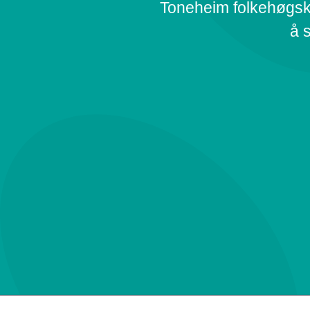
Toneheim folkehøgsko
å s