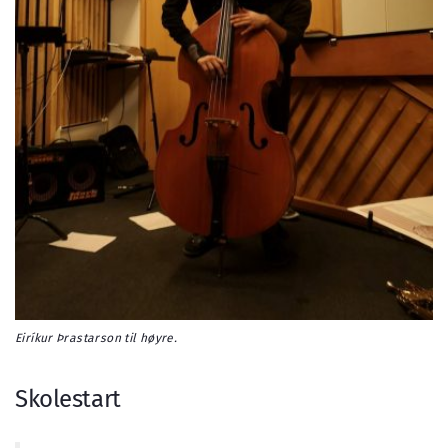
Eiríkur Þrastarson til høyre.
Skolestart