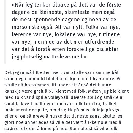
«Når jeg tenker tilbake på det, var de første
dagene de kleineste, skumleste men også
de mest spennende dagene og noen av de
morsomste også. Alt var nytt. Folka var nye,
lærerne var nye, lokalene var nye, rutinene
var nye, men noe av det mer utfordrende
var det å forstå ørten forskjellige dialekter
jeg plutselig måtte leve med.»
Det jeg innså litt etter hvert var at alle var i samme båt
som meg i henhold til det å bli kjent med hverandre. Vi
skulle nå bo sammen litt under ett år så det kunne
kanskje være greit å bli kjent med folk. Måten jeg ble kjent
med folk var å spille volleyball, diverse spill og småklein
smalltalk ved måltidene om hvor folk kom fra, hvilket
instrument de spilte, om de gikk på musikklinje på vgs
eller ei og så prøve å huske det til neste gang. Skulle jeg
gjort noe annerledes så ville det vært å ikke nøle med å
spørre folk om å finne på noe. Som oftest så ville folk