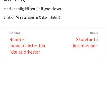
Takk for oss,
Med vennlig hilsen tidligere elever
Eiríkur Þrastarson & Oskar Halmø
FORRIGE
NESTE
Hundre
Skoletur til
individualister blir
Jotunheimen
ikke et orkester