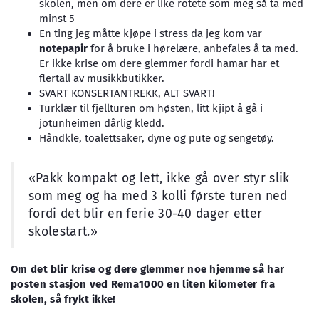
skolen, men om dere er like rotete som meg så ta med
minst 5
En ting jeg måtte kjøpe i stress da jeg kom var
notepapir
for å bruke i hørelære, anbefales å ta med.
Er ikke krise om dere glemmer fordi hamar har et
flertall av musikkbutikker.
SVART KONSERTANTREKK, ALT SVART!
Turklær til fjellturen om høsten, litt kjipt å gå i
jotunheimen dårlig kledd.
Håndkle, toalettsaker, dyne og pute og sengetøy.
«Pakk kompakt og lett, ikke gå over styr slik
som meg og ha med 3 kolli første turen ned
fordi det blir en ferie 30-40 dager etter
skolestart.»
Om det blir krise og dere glemmer noe hjemme så har
posten stasjon ved Rema1000 en liten kilometer fra
skolen, så frykt ikke!