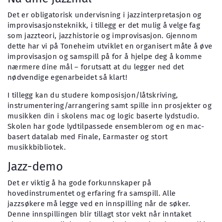
Det er obligatorisk undervisning i jazzinterpretasjon og
improvisasjonsteknikk, i tillegg er det mulig å velge fag
som jazzteori, jazzhistorie og improvisasjon. Gjennom
dette har vi på Toneheim utviklet en organisert måte å øve
improvisasjon og samspill på for å hjelpe deg å komme
nærmere dine mål – forutsatt at du legger ned det
nødvendige egenarbeidet så klart!
I tillegg kan du studere komposisjon/låtskriving,
instrumentering/arrangering samt spille inn prosjekter og
musikken din i skolens mac og logic baserte lydstudio.
Skolen har gode lydtilpassede ensemblerom og en mac-
basert datalab med Finale, Earmaster og stort
musikkbibliotek.
Jazz-demo
Det er viktig å ha gode forkunnskaper på
hovedinstrumentet og erfaring fra samspill. Alle
jazzsøkere må legge ved en innspilling når de søker.
Denne innspillingen blir tillagt stor vekt når inntaket