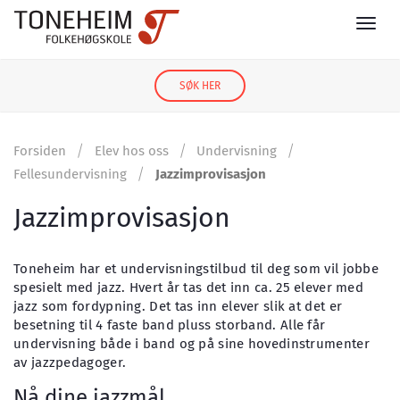
SØK HER
/
/
/
Forsiden
Elev hos oss
Undervisning
/
Fellesundervisning
Jazzimprovisasjon
Jazzimprovisasjon
Toneheim har et undervisningstilbud til deg som vil jobbe
spesielt med jazz. Hvert år tas det inn ca. 25 elever med
jazz som fordypning. Det tas inn elever slik at det er
besetning til 4 faste band pluss storband. Alle får
undervisning både i band og på sine hovedinstrumenter
av jazzpedagoger.
Nå dine jazzmål