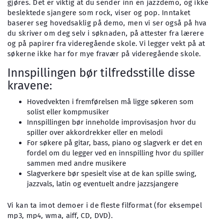
gjøres. Det er viktig at du sender inn en jazzdemo, og ikke
beslektede sjangere som rock, viser og pop. Inntaket
baserer seg hovedsaklig på demo, men vi ser også på hva
du skriver om deg selv i søknaden, på attester fra lærere
og på papirer fra videregående skole. Vi legger vekt på at
søkerne ikke har for mye fravær på videregående skole.
Innspillingen bør tilfredsstille disse
kravene:
Hovedvekten i fremførelsen må ligge søkeren som
solist eller kompmusiker
Innspillingen bør inneholde improvisasjon hvor du
spiller over akkordrekker eller en melodi
For søkere på gitar, bass, piano og slagverk er det en
fordel om du legger ved en innspilling hvor du spiller
sammen med andre musikere
Slagverkere bør spesielt vise at de kan spille swing,
jazzvals, latin og eventuelt andre jazzsjangere
Vi kan ta imot demoer i de fleste filformat (for eksempel
mp3, mp4, wma, aiff, CD, DVD).